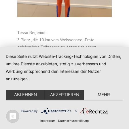
Tessa Begeman
3 Platz „die 10 km vom Weissensee‘. Erste
erfolgreiche Teilnahme an österreichischen
Meisterschaften im Vierkampf 2018 auf Kunsteis in
Diese Seite nutzt Website-Tracking-Technologien von Dritten,
Innsbruck!
um ihre Dienste anzubieten, stetig zu verbessern und
Werbung entsprechend den Interessen der Nutzer
anzuzeigen.
ABLEHNEN
AKZEPTIEREN
MEHR
Powered by
&
Impressum
|
Datenschutzerklärung